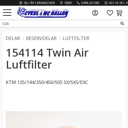
50+ ÅR I BRANSCHEN
VISBY
0498-291380
M-F 10-18 L 10-1
FAVO
KUN
Meny
DELAR
RESERVDELAR
LUFTFILTER
154114 Twin Air
Luftfilter
KTM 125/144/250/450/505 SX/SXS/EXC