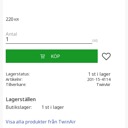
220
KR
Antal
st
Lägg till i f
1 st i lager
Lagerstatus
Artikelnr
201-15-4114
Tillverkare
TwinAir
Lagerställen
Butikslager
1 st i lager
Visa alla produkter från TwinAir