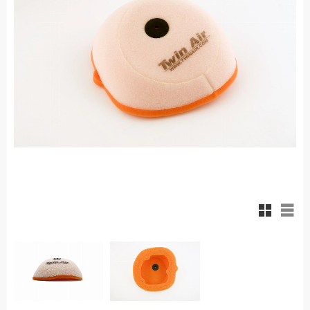
Rutnäts
List