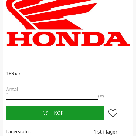
189
KR
Antal
st
Lägg till i f
1 st i lager
Lagerstatus