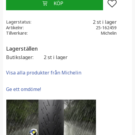
Lägg till i f
2 st i lager
Lagerstatus
Artikelnr
25-162459
Tillverkare
Michelin
Lagerställen
Butikslager
2 st i lager
Visa alla produkter från Michelin
Ge ett omdöme!