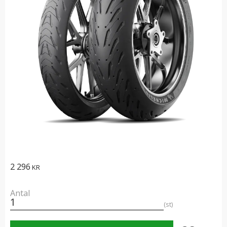
2 296
KR
Antal
st