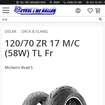
50+ ÅR I BRANSCHEN
VISBY
0498-291380
M-F 10-18 L 10-1
FAVO
KUN
Meny
DELAR
DÄCK & SLANG
120/70 ZR 17 M/C
(58W) TL Fr
Michelin Road 5