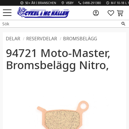
50+ ÅR I BRANSCHEN
VISBY
0498-291380
M-F 10-18 L 10-
FAVO
KUN
Meny
DELAR
RESERVDELAR
BROMSBELÄGG
94721 Moto-Master,
Bromsbelägg Nitro,