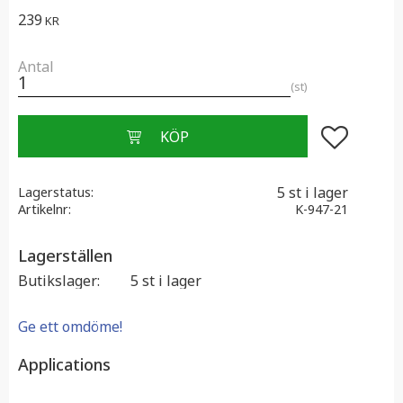
239
KR
Antal
st
Lägg till i f
5 st i lager
Lagerstatus
Artikelnr
K-947-21
Lagerställen
Butikslager
5 st i lager
Ge ett omdöme!
Applications