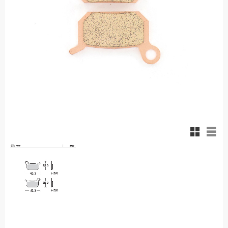
Rutnäts
List