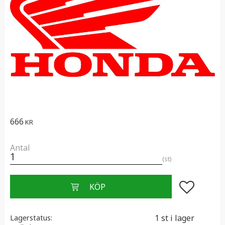
666
KR
Antal
st
Lägg till i f
1 st i lager
Lagerstatus