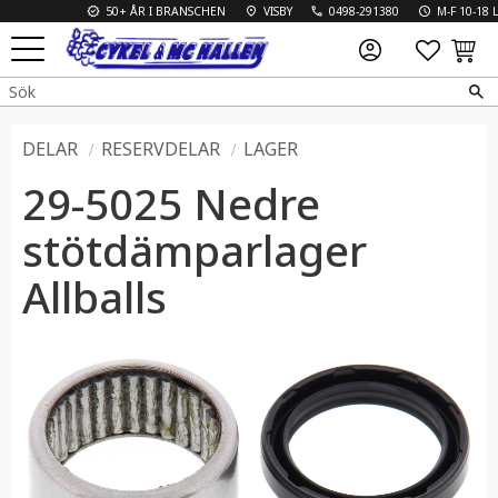
50+ ÅR I BRANSCHEN
VISBY
0498-291380
M-F 10-18 L 
FAVO
KUN
Meny
DELAR
RESERVDELAR
LAGER
29-5025 Nedre
stötdämparlager
Allballs