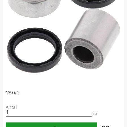
193
KR
Antal
st