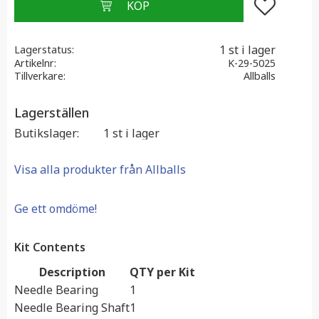
Lägg till i f
1 st i lager
Lagerstatus
Artikelnr
K-29-5025
Tillverkare
Allballs
Lagerställen
Butikslager
1 st i lager
Visa alla produkter från Allballs
Ge ett omdöme!
Kit Contents
Description
QTY per Kit
Needle Bearing
1
Needle Bearing Shaft
1