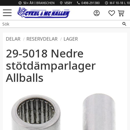
50+ ÅR I BRANSCHEN
VISBY
0498-291380
M-F 10-18 L 10-
FAVO
KUN
Meny
DELAR
RESERVDELAR
LAGER
29-5018 Nedre
stötdämparlager
Allballs