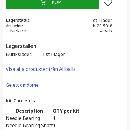
Lägg till i f
1 st i lager
Lagerstatus
Artikelnr
K-29-5018
Tillverkare
Allballs
Lagerställen
Butikslager
1 st i lager
Visa alla produkter från Allballs
Ge ett omdöme!
Kit Contents
Description
QTY per Kit
Needle Bearing
1
Needle Bearing Shaft
1