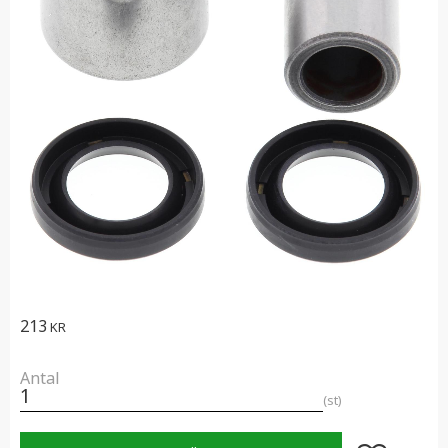
213
KR
Antal
st