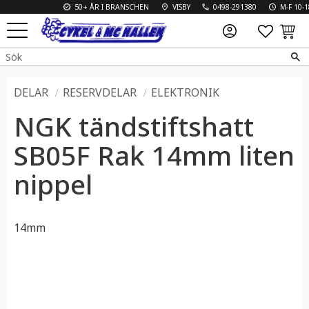
50+ ÅR I BRANSCHEN
VISBY
0498-291380
M-F 10-18 
FAVO
KUN
Meny
DELAR
RESERVDELAR
ELEKTRONIK
NGK tändstiftshatt
SB05F Rak 14mm liten
nippel
14mm