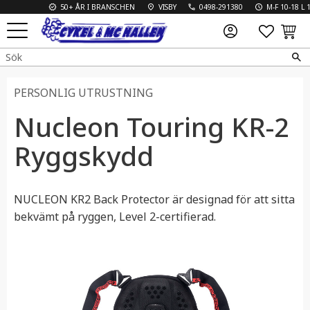
50+ ÅR I BRANSCHEN
VISBY
0498-291380
M-F 10-18 L 10-
FAVO
KUN
Meny
PERSONLIG UTRUSTNING
Nucleon Touring KR-2
Ryggskydd
NUCLEON KR2 Back Protector är designad för att sitta
bekvämt på ryggen, Level 2-certifierad.