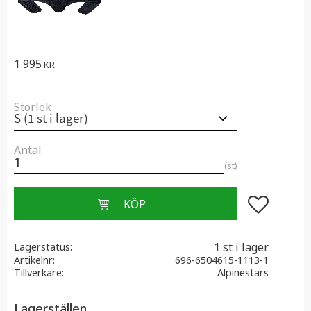
1 995
KR
Storlek
Antal
st
Lägg till i f
1 st i lager
Lagerstatus
Artikelnr
696-6504615-1113-1
Tillverkare
Alpinestars
Lagerställen