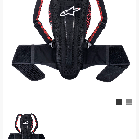
Rutnäts
List