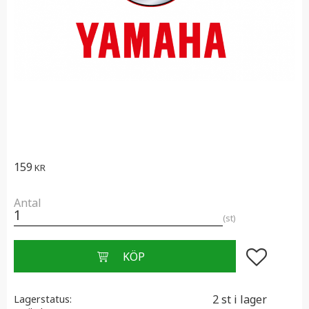
159
KR
Antal
st
Lägg till i f
2 st i lager
Lagerstatus