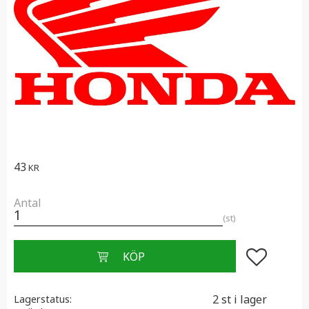
43
KR
Antal
st
Lägg till i f
2 st i lager
Lagerstatus