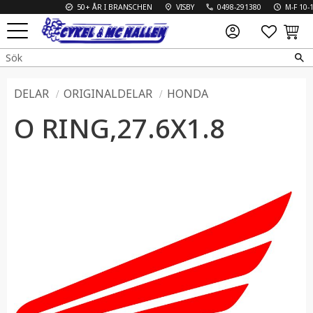
50+ ÅR I BRANSCHEN
VISBY
0498-291380
M-F 10-18
FAVO
KUN
Meny
DELAR
ORIGINALDELAR
HONDA
O RING,27.6X1.8