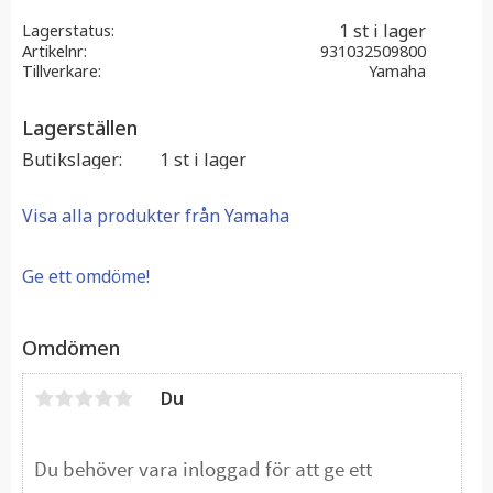
1 st i lager
Lagerstatus
Artikelnr
931032509800
Tillverkare
Yamaha
Lagerställen
Butikslager
1 st i lager
Visa alla produkter från Yamaha
Ge ett omdöme!
Omdömen
Du