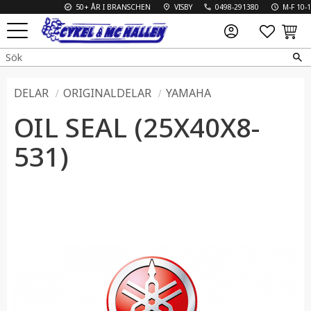
50+ ÅR I BRANSCHEN
VISBY
0498-291380
M-F 10-18 
FAVO
KUN
Meny
DELAR
ORIGINALDELAR
YAMAHA
OIL SEAL (25X40X8-
531)