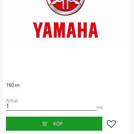
160
KR
Antal
st
Lägg till i f