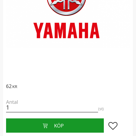
62
KR
Antal
st
Lägg till i f