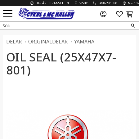
50+ ÅR I BRANSCHEN
VISBY
0498-291380
M-F 10-18
FAVO
KUN
Meny
DELAR
ORIGINALDELAR
YAMAHA
OIL SEAL (25X47X7-
801)