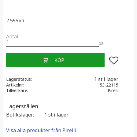
2 595
KR
Antal
st
Lägg till i f
1 st i lager
Lagerstatus
Artikelnr
53-22115
Tillverkare
Pirelli
Lagerställen
Butikslager
1 st i lager
Visa alla produkter från Pirelli