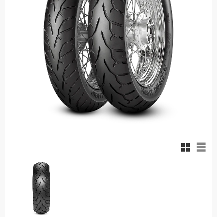
Rutnäts
List