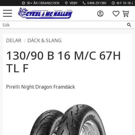
50+ ÅR I BRANSCHEN
VISBY
0498-291380
M-F 10-18 L 10
FAVO
KUN
Meny
DELAR
DÄCK & SLANG
130/90 B 16 M/C 67H
TL F
Pirelli Night Dragon ​Framdäck