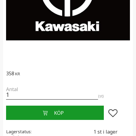
358
KR
Antal
st
Lägg till i f
1 st i lager
Lagerstatus