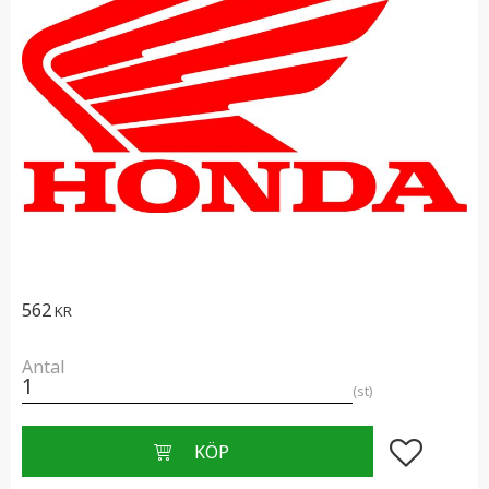
562
KR
Antal
st
Lägg till i f