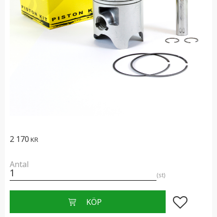
2 170
KR
Antal
st
Lägg till i f