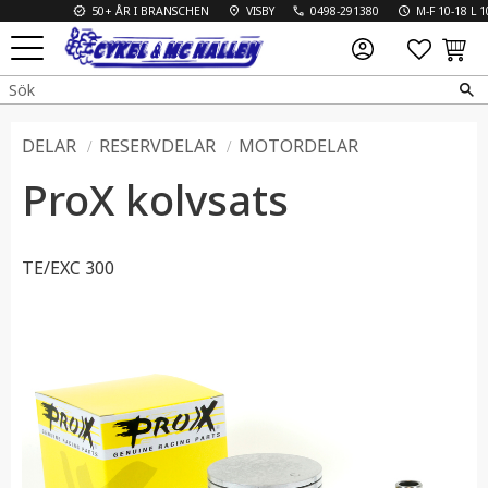
50+ ÅR I BRANSCHEN
VISBY
0498-291380
M-F 10-18 L 10-
FAVO
KUN
Meny
DELAR
RESERVDELAR
MOTORDELAR
ProX kolvsats
TE/EXC 300