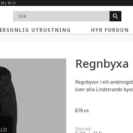
-18 L 10-13
ERSONLIG UTRUSTNING
HYR FORDON
Regnbyxa 
Regnbyxor i ett andnings
över alla Lindstrands byx
876
KR
Storlek
ÅLD