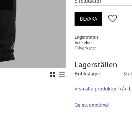
Lägg till i 
BEVAKA
Lagerstatus
Artikelnr
Tillverkare
Lagerställen
Rutnätsvy
Listvy
Butikslager
Slu
Visa alla produkter från 
Ge ett omdöme!