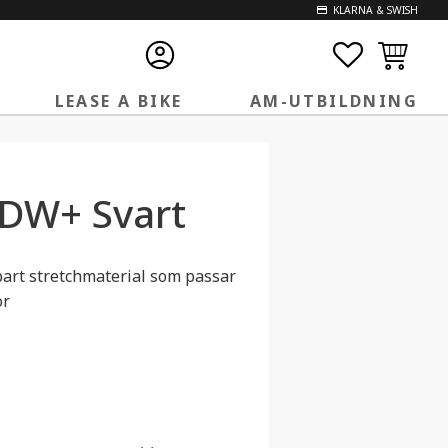
KLARNA & SWISH
FAVORITE
KUNDVA
LEASE A BIKE
AM-UTBILDNING
DW+ Svart
bart stretchmaterial som passar
or