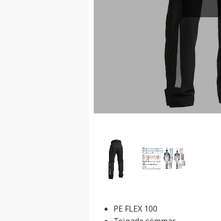
PE FLEX 100
Tejpade sömmar