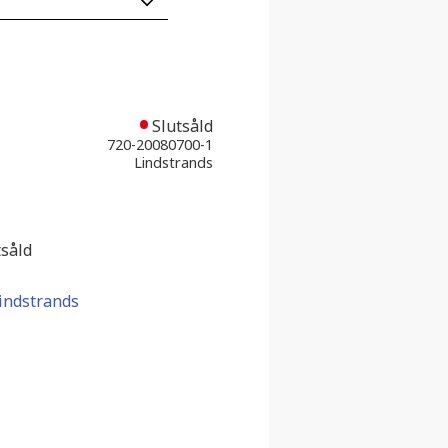
favoriter
Slutsåld
720-20080700-1
Lindstrands
tsåld
Lindstrands