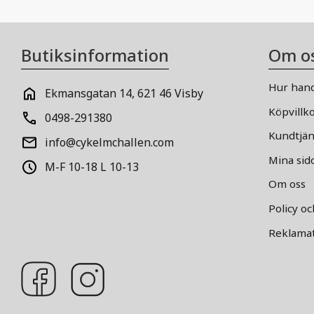
Butiksinformation
Om o
Hur hand
Ekmansgatan 14, 621 46 Visby
Köpvillk
0498-291380
Kundtjän
info@cykelmchallen.com
Mina sid
M-F 10-18 L 10-13
Om oss
Policy o
Reklamat