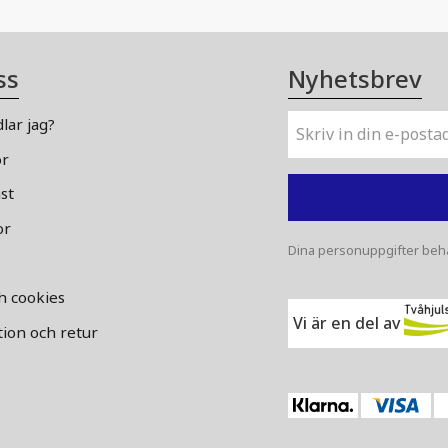
ss
Nyhetsbrev
lar jag?
or
st
or
Dina personuppgifter beha
ch cookies
Vi är en del av
ion och retur