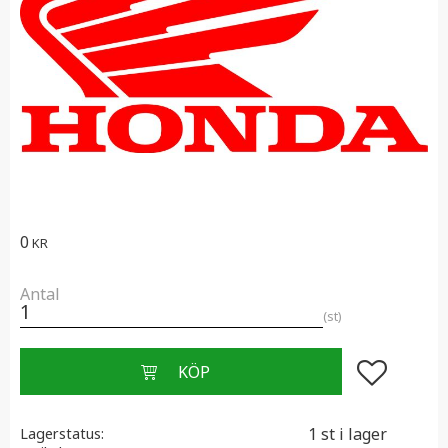
0
KR
Antal
st
Lägg till i f
1 st i lager
Lagerstatus