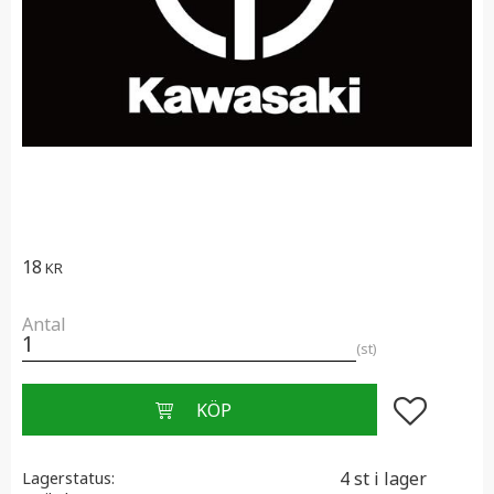
18
KR
Antal
st
Lägg till i f
4 st i lager
Lagerstatus