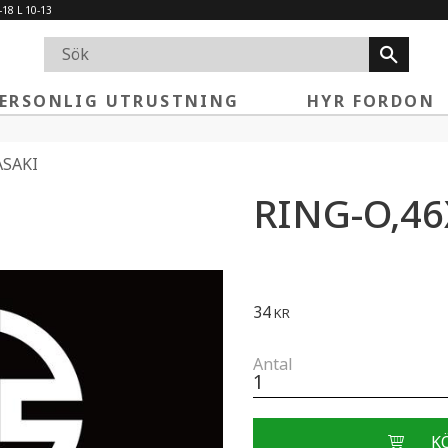
-18 L 10-13
ERSONLIG UTRUSTNING
HYR FORDON
SAKI
RING-O,46
34
KR
Antal