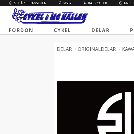
50+ ÅR I BRANSCHEN
VISBY
0498-291380
M-F 10
FORDON
CYKEL
DELAR
P
DELAR
ORIGINALDELAR
KAWA