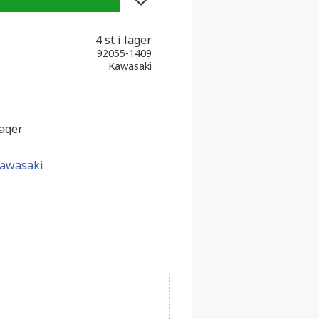
4 st i lager
92055-1409
Kawasaki
lager
Kawasaki