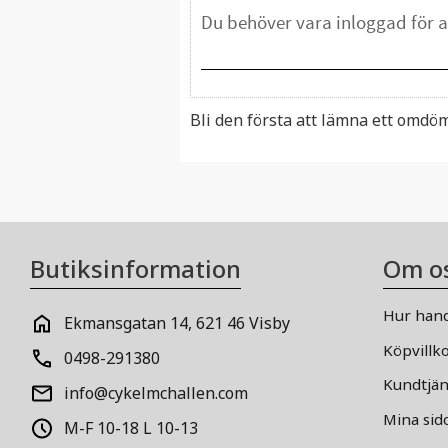
Bli den första att lämna ett omdö
Butiksinformation
Om o
Hur hand
Ekmansgatan 14, 621 46 Visby
Köpvillk
0498-291380
Kundtjän
info@cykelmchallen.com
Mina sid
M-F 10-18 L 10-13