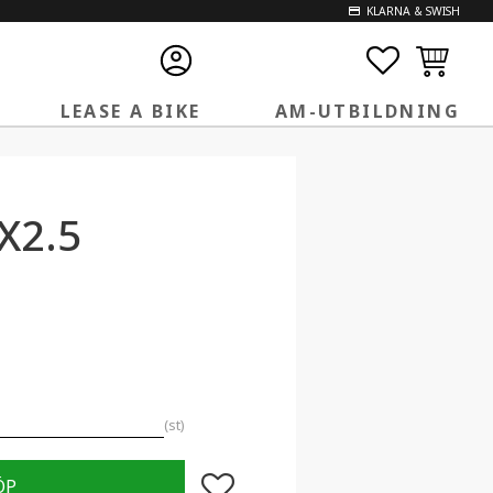
KLARNA & SWISH
FAVORITE
KUNDVA
LEASE A BIKE
AM-UTBILDNING
X2.5
st
Lägg till i favoriter