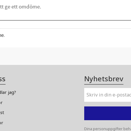
me.
ss
Nyhetsbrev
lar jag?
or
st
or
Dina personuppgifter beha