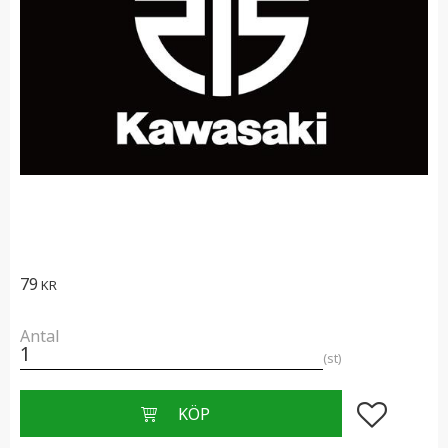
79
KR
Antal
st
Lägg till i f