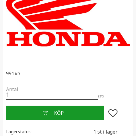
991
KR
Antal
st
Lägg till i f
1 st i lager
Lagerstatus