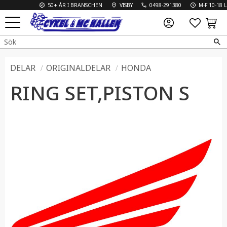
50+ ÅR I BRANSCHEN
VISBY
0498-291380
M-F 10-18 L 1
FAVO
KUN
Meny
DELAR
ORIGINALDELAR
HONDA
RING SET,PISTON S