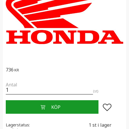
736
KR
Antal
st
Lägg till i f
1 st i lager
Lagerstatus