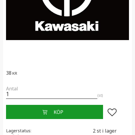
38
KR
Antal
st
Lägg till i f
2 st i lager
Lagerstatus