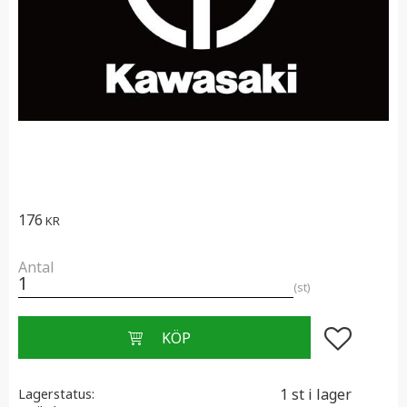
176
KR
Antal
st
Lägg till i f
1 st i lager
Lagerstatus