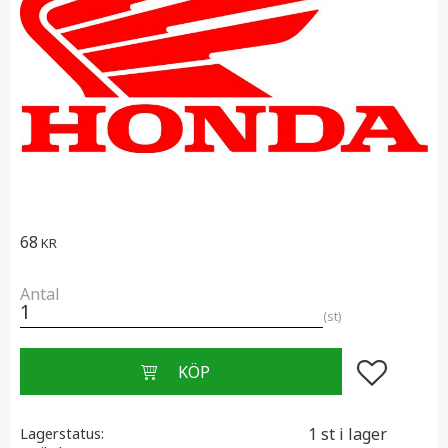
68
KR
Antal
st
Lägg till i f
1 st i lager
Lagerstatus