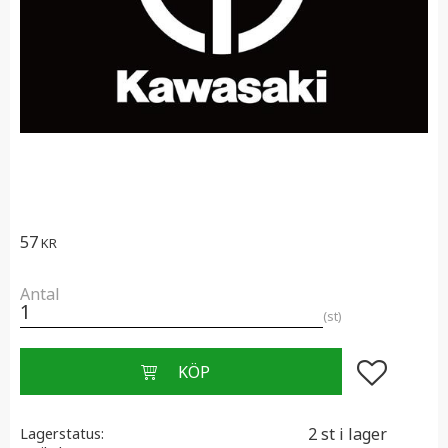
57
KR
Antal
st
Lägg till i f
2 st i lager
Lagerstatus