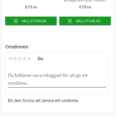
avslappnade turer i staden.
619
619
KR
KR
Omdömen
Du
Bli den första att lämna ett omdöme.