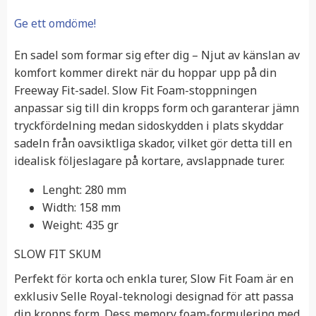
Ge ett omdöme!
En sadel som formar sig efter dig – Njut av känslan av
komfort kommer direkt när du hoppar upp på din
Freeway Fit-sadel. Slow Fit Foam-stoppningen
anpassar sig till din kropps form och garanterar jämn
tryckfördelning medan sidoskydden i plats skyddar
sadeln från oavsiktliga skador, vilket gör detta till en
idealisk följeslagare på kortare, avslappnade turer.
Lenght:
280 mm
Width:
158 mm
Weight:
435 gr
SLOW FIT SKUM
Perfekt för korta och enkla turer, Slow Fit Foam är en
exklusiv Selle Royal-teknologi designad för att passa
din kropps form. Dess memory foam-formulering med