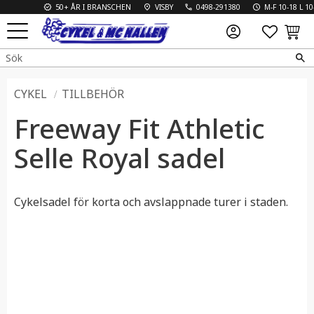
50+ ÅR I BRANSCHEN
VISBY
0498-291380
M-F 10-18 L 10-13
FAVO
KUN
Meny
CYKEL
TILLBEHÖR
Freeway Fit Athletic
Selle Royal sadel
Cykelsadel för korta och avslappnade turer i staden.