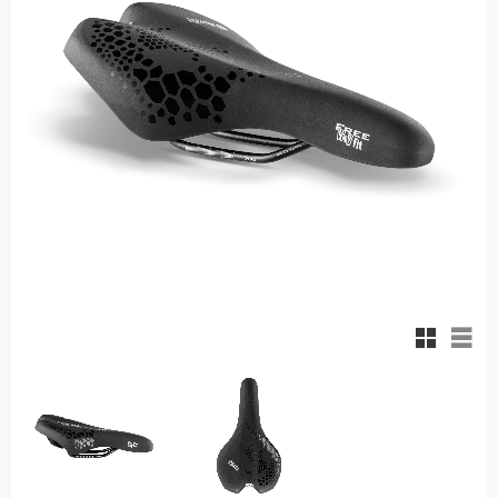
Rutnäts
List