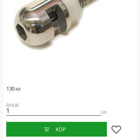
130
KR
Antal
st
Lägg till i f