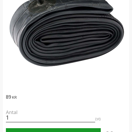
89
KR
Antal
st