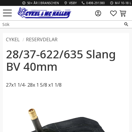
50+ ÅR I BRANSCHEN
VISBY
0498-291380
M-F 10-18 L 1
FAVO
KUN
Meny
CYKEL
RESERVDELAR
28/37-622/635 Slang
BV 40mm
27x1 1/4- 28x 1 5/8 x1 1/8