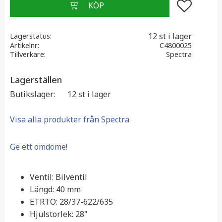
Lägg till i f
12 st i lager
Lagerstatus
Artikelnr
C4800025
Tillverkare
Spectra
Lagerställen
Butikslager
12 st i lager
Visa alla produkter från Spectra
Ge ett omdöme!
Ventil: Bilventil
Längd: 40 mm
ETRTO: 28/37-622/635
Hjulstorlek: 28"