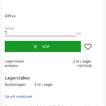
439
KR
Antal
st
Lägg till i f
2 st i lager
Lagerstatus
Artikelnr
H635028
Lagerställen
Butikslager
2 st i lager
Ge ett omdöme!