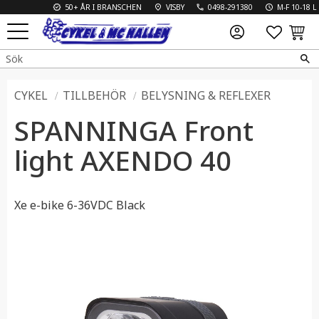
50+ ÅR I BRANSCHEN
VISBY
0498-291380
M-F 10-18 L 1
FAVO
KUN
Meny
CYKEL
TILLBEHÖR
BELYSNING & REFLEXER
SPANNINGA Front
light AXENDO 40
Xe e-bike 6-36VDC Black