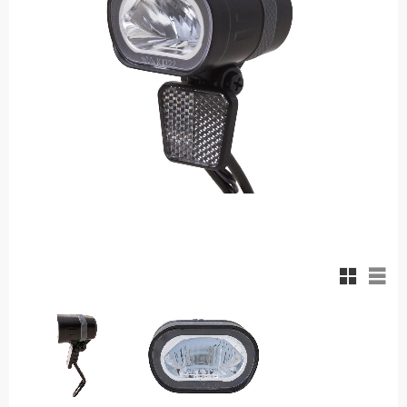
Rutnäts
List