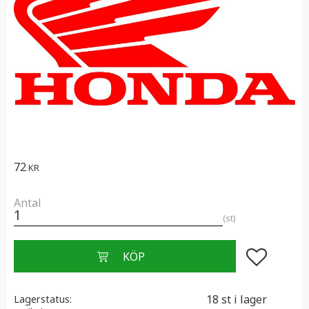
72
KR
Antal
st
Lägg till i f
18 st i lager
Lagerstatus