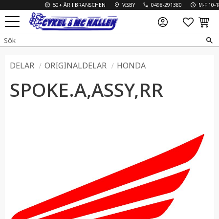
50+ ÅR I BRANSCHEN
VISBY
0498-291380
M-F 10-18 
FAVO
KUN
Meny
DELAR
ORIGINALDELAR
HONDA
SPOKE.A,ASSY,RR