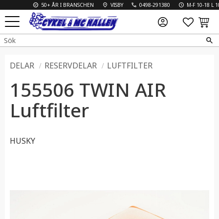
50+ ÅR I BRANSCHEN
VISBY
0498-291380
M-F 10-18 L 10-1
FAVO
KUN
Meny
DELAR
RESERVDELAR
LUFTFILTER
155506 TWIN AIR
Luftfilter
HUSKY