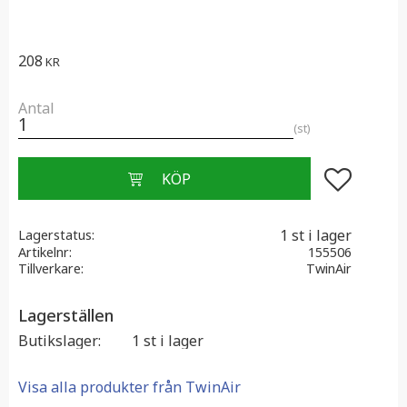
208
KR
Antal
st
Lägg till i f
1 st i lager
Lagerstatus
Artikelnr
155506
Tillverkare
TwinAir
Lagerställen
Butikslager
1 st i lager
Visa alla produkter från TwinAir