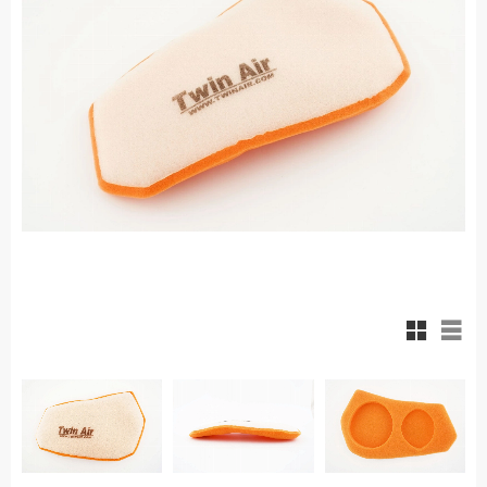
Rutnäts
List