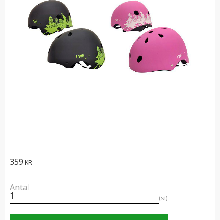
359
KR
Antal
st