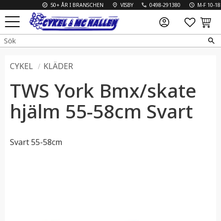
50+ ÅR I BRANSCHEN
VISBY
0498-291380
M-F 10-18 L
FAVO
KUN
Meny
CYKEL
KLÄDER
TWS York Bmx/skate
hjälm 55-58cm Svart
Svart 55-58cm