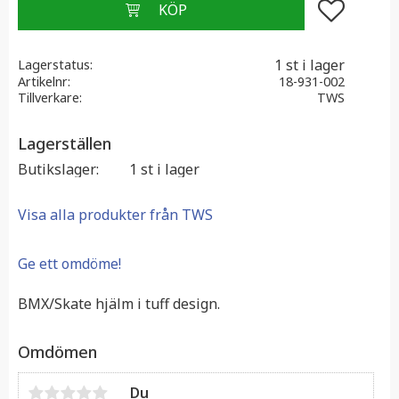
Lägg till i f
1 st i lager
Lagerstatus
Artikelnr
18-931-002
Tillverkare
TWS
Lagerställen
Butikslager
1 st i lager
Visa alla produkter från TWS
Ge ett omdöme!
BMX/Skate hjälm i tuff design.
Omdömen
Du