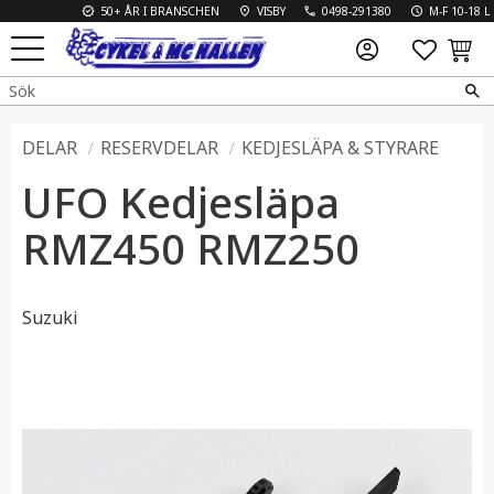
50+ ÅR I BRANSCHEN
VISBY
0498-291380
M-F 10-18 L 10
FAVO
KUN
Meny
DELAR
RESERVDELAR
KEDJESLÄPA & STYRARE
UFO Kedjesläpa
RMZ450 RMZ250
Suzuki