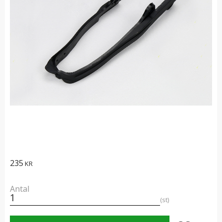
235
KR
Antal
st