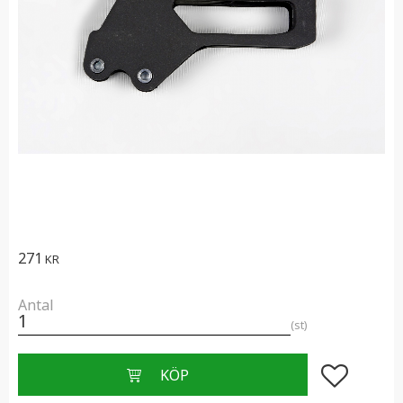
271
KR
Antal
st
Lägg till i f