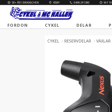
50+ ÅR I BRANSCHEN
VISBY
0498-291380
M-F 10
FORDON
CYKEL
DELAR
P
CYKEL
RESERVDELAR
VÄXLAR