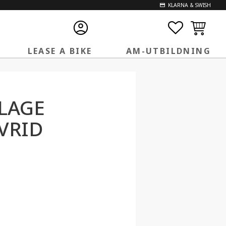
KLARNA & SWISH
FAVORITE
KUNDVA
LEASE A BIKE
AM-UTBILDNING
LAGE
VRID