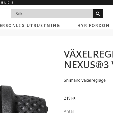
-18 L 10-13
ERSONLIG UTRUSTNING
HYR FORDON
VÄXELREG
NEXUS®3 
Shimano växelreglage
219
KR
Antal