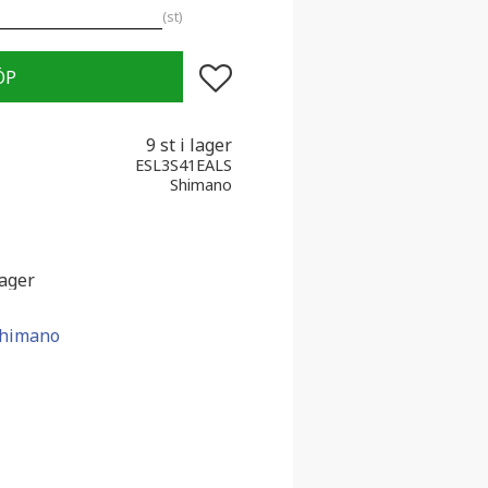
st
Lägg till i favoriter
9 st i lager
ESL3S41EALS
Shimano
lager
 Shimano