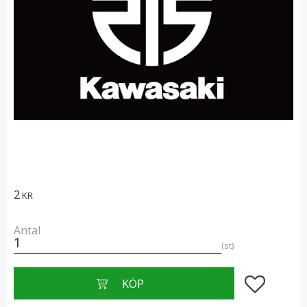
2
KR
Antal
st
Lägg till i f