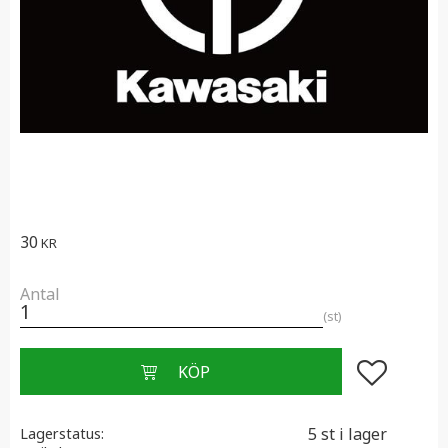
30
KR
Antal
st
Lägg till i f
5 st i lager
Lagerstatus