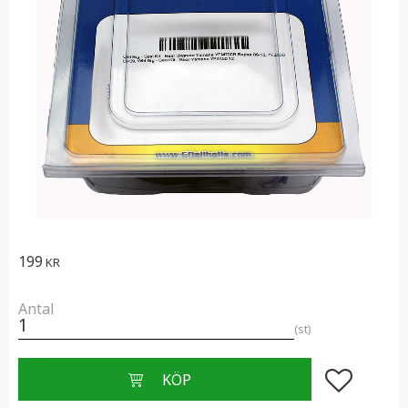
199
KR
Antal
st
Lägg till i f