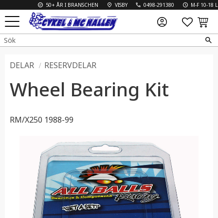
50+ ÅR I BRANSCHEN
VISBY
0498-291380
M-F 10-18 L 10
FAVO
KUN
Meny
DELAR
RESERVDELAR
Wheel Bearing Kit
RM/X250 1988-99