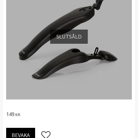
SLUTSÅLD
149
KR
Lägg till i favoriter
BEVAKA