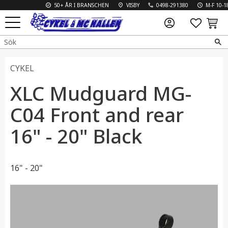
50+ ÅR I BRANSCHEN
VISBY
0498-291380
M-F 10-18 
FAVO
KUN
Meny
CYKEL
XLC Mudguard MG-
C04 Front and rear
16" - 20" Black
16" - 20"