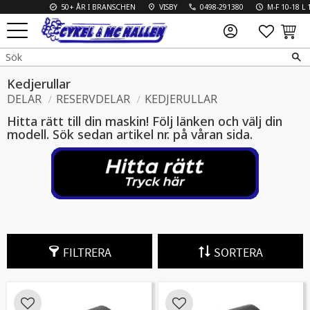
50+ ÅR I BRANSCHEN
VISBY
0498-291380
M-F 10-18 L 10-1
FAVO
KUN
Meny
Kedjerullar
DELAR
RESERVDELAR
KEDJERULLAR
Hitta rätt till din maskin! Följ länken och välj din
modell. Sök sedan artikel nr. på våran sida.
FILTRERA
SORTERA