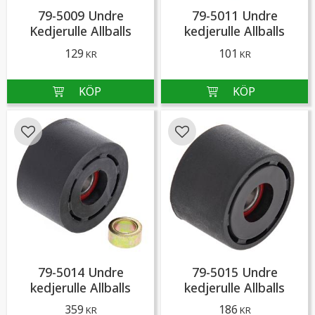
79-5009 Undre
79-5011 Undre
Kedjerulle Allballs
kedjerulle Allballs
129
101
KR
KR
Lägg till i favoriter
Lägg till i favoriter
79-5014 Undre
79-5015 Undre
kedjerulle Allballs
kedjerulle Allballs
359
186
KR
KR