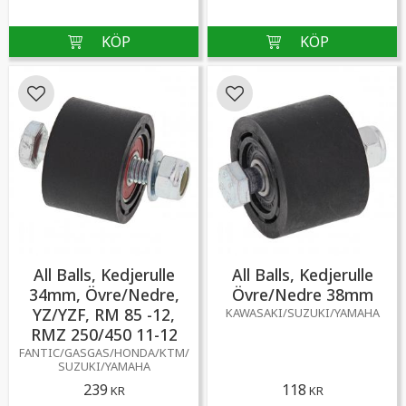
Lägg till i favoriter
Lägg till i favoriter
All Balls, Kedjerulle
All Balls, Kedjerulle
34mm, Övre/Nedre,
Övre/Nedre 38mm
YZ/YZF, RM 85 -12,
KAWASAKI/SUZUKI/YAMAHA
RMZ 250/450 11-12
FANTIC/GASGAS/HONDA/KTM/
SUZUKI/YAMAHA
239
118
KR
KR