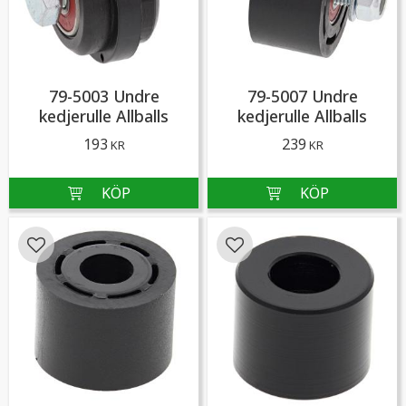
79-5003 Undre
79-5007 Undre
kedjerulle Allballs
kedjerulle Allballs
193
239
KR
KR
Lägg till i favoriter
Lägg till i favoriter