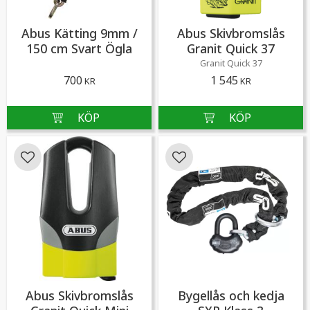
Abus Kätting 9mm /
Abus Skivbromslås
150 cm Svart Ögla
Granit Quick 37
Granit Quick 37
700
1 545
KR
KR
Lägg till i favoriter
Lägg till i favoriter
Abus Skivbromslås
Bygellås och kedja