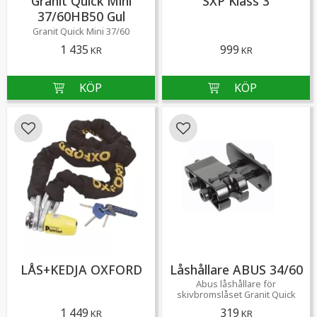
Granit Quick Mini
SXP Klass 3
37/60HB50 Gul
Granit Quick Mini 37/60
1 435
999
KR
KR
Lägg till i favoriter
Lägg till i favoriter
LÅS+KEDJA OXFORD
Låshållare ABUS 34/60
Abus låshållare för
skivbromslåset Granit Quick
1 449
319
KR
KR