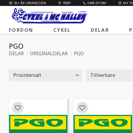
50+ ÅR I BRANSCHEN
VISBY
0498-291380
M-F 10
FORDON
CYKEL
DELAR
P
PGO
DELAR
ORIGINALDELAR
PGO
Prisintervall
Tillverkare
24
275
PGO
4
Lägg till i favoriter
Lägg till i favoriter