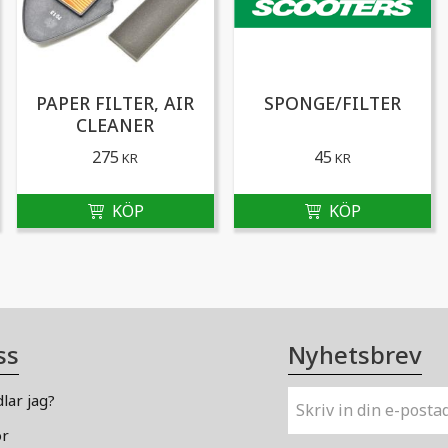
PAPER FILTER, AIR
SPONGE/FILTER
CLEANER
275
45
KR
KR
ss
Nyhetsbrev
lar jag?
or