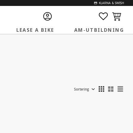
KLARNA & SWISH
FAVORITE
KUNDVA
LEASE A BIKE
AM-UTBILDNING
Välj sortering
Välj