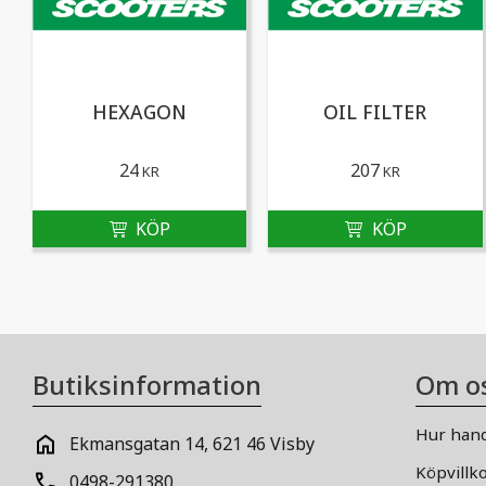
HEXAGON
OIL FILTER
24
207
KR
KR
Butiksinformation
Om o
Hur hand
Ekmansgatan 14, 621 46 Visby
Köpvillk
0498-291380