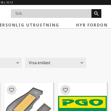
-18 L 10-13
ERSONLIG UTRUSTNING
HYR FORDON
Visa endast
Finns i lager
4
Lägg till i favoriter
Lägg till i favoriter