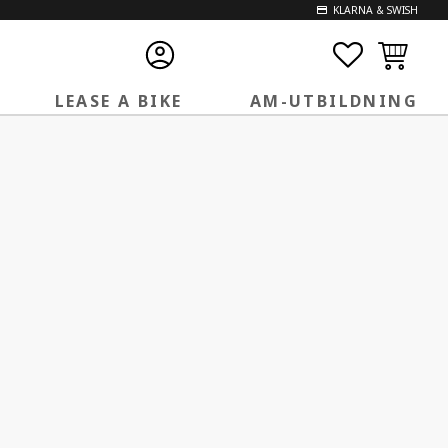
KLARNA & SWISH
FAVORITE
KUNDVA
LEASE A BIKE
AM-UTBILDNING