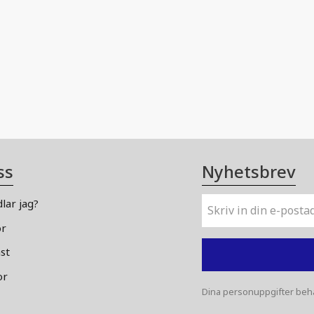
ss
Nyhetsbrev
lar jag?
or
st
or
Dina personuppgifter beha