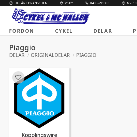
50+ ÅR I BRANSCHEN
VISBY
0498-291380
M-F 10
FORDON
CYKEL
DELAR
P
Piaggio
DELAR
ORIGINALDELAR
PIAGGIO
Lägg till i favoriter
Kopplingswire