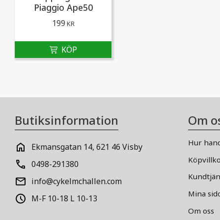
Piaggio Ape50
199
KR
Butiksinformation
Om o
Hur hand
Ekmansgatan 14, 621 46 Visby
Köpvillk
0498-291380
Kundtjän
info@cykelmchallen.com
Mina sid
M-F 10-18 L 10-13
Om oss