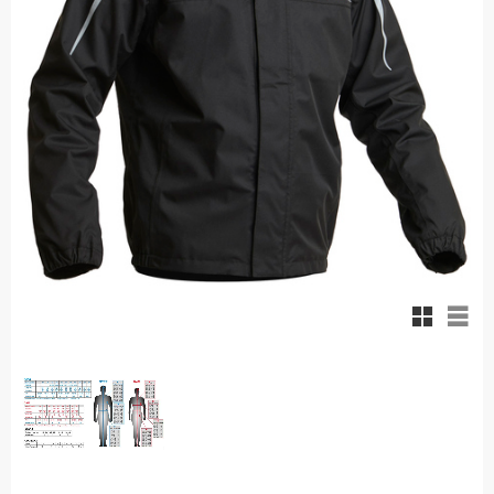
Rutnäts
List