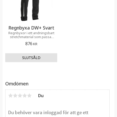
Regnbyxa DW+ Svart
Regnbyxor i ett andningsbart
stretchmaterial som passar
över alla Lindstrands byxor
876
KR
Omdömen
Du