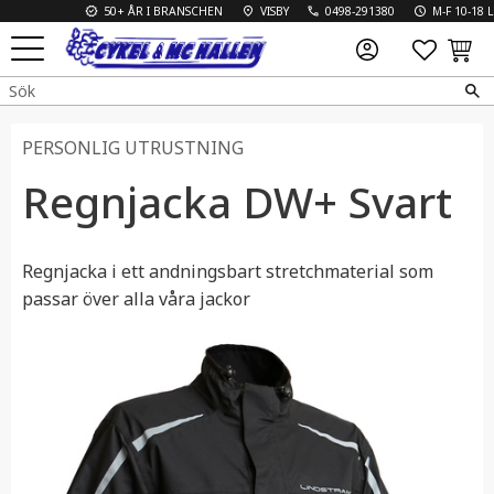
50+ ÅR I BRANSCHEN
VISBY
0498-291380
M-F 10-18 L 10
FAVO
KUN
Meny
PERSONLIG UTRUSTNING
Regnjacka DW+ Svart
Regnjacka i ett andningsbart stretchmaterial som
passar över alla våra jackor