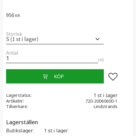
956
KR
Storlek
Antal
st
Lägg till i f
1 st i lager
Lagerstatus
Artikelnr
720-20060600-1
Tillverkare
Lindstrands
Lagerställen
Butikslager
1 st i lager