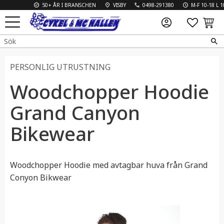
50+ ÅR I BRANSCHEN
VISBY
0498-291380
M-F 10-18 L 10-1
FAVO
KUN
Meny
PERSONLIG UTRUSTNING
Woodchopper Hoodie
Grand Canyon
Bikewear
Woodchopper Hoodie med avtagbar huva från Grand
Conyon Bikwear