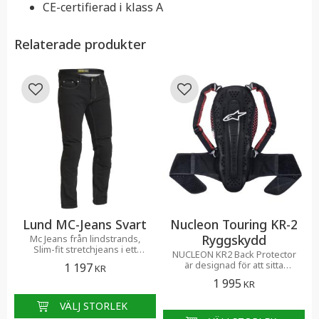
CE-certifierad i klass A
Relaterade produkter
Lägg till i favoriter
Lägg till i favoriter
Lund MC-Jeans Svart
Nucleon Touring KR-2
Ryggskydd
Mc Jeans från lindstrands,
Slim-fit stretchjeans i ett
NUCLEON KR2 Back Protector
slitstarkt material. CE-
är designad för att sitta
1 197
KR
certifierad i klass A
bekvämt på ryggen, Level 2-
1 995
KR
certifierad.