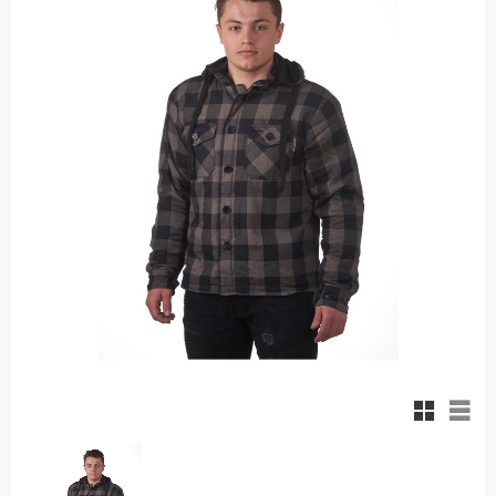
Rutnäts
List