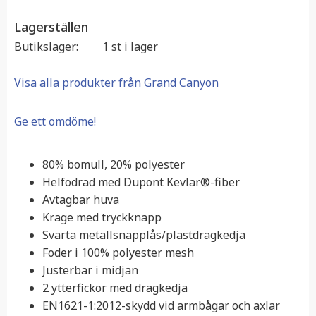
Lagerställen
Butikslager
1 st i lager
Visa alla produkter från Grand Canyon
Ge ett omdöme!
80% bomull, 20% polyester
Helfodrad med Dupont Kevlar®-fiber
Avtagbar huva
Krage med tryckknapp
Svarta metallsnäpplås/plastdragkedja
Foder i 100% polyester mesh
Justerbar i midjan
2 ytterfickor med dragkedja
EN1621-1:2012-skydd vid armbågar och axlar