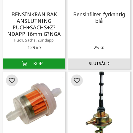
BENSINKRAN RAK
Bensinfilter fyrkantig
ANSLUTNING
blå
PUCH+SACHS+Z?
NDAPP 16mm G?NGA
Puch, Sachs, Zündapp
129
25
KR
KR
Lägg till i favoriter
Lägg till i favoriter