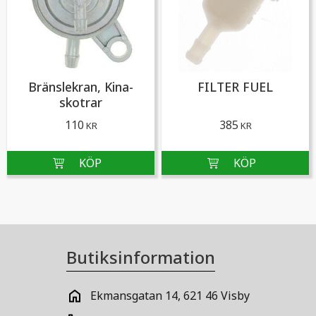
Bränslekran, Kina-
FILTER FUEL
skotrar
110
385
KR
KR
Butiksinformation
Ekmansgatan 14, 621 46 Visby