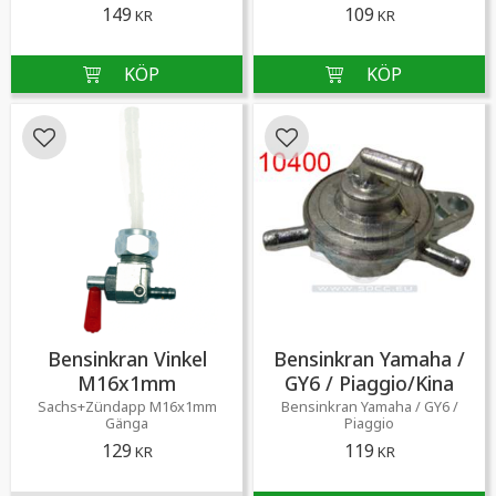
149
109
KR
KR
Lägg till i favoriter
Lägg till i favoriter
Bensinkran Vinkel
Bensinkran Yamaha /
M16x1mm
GY6 / Piaggio/Kina
Sachs+Zündapp M16x1mm
Bensinkran Yamaha / GY6 /
Gänga
Piaggio
129
119
KR
KR