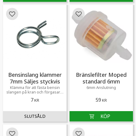
Lägg till i favoriter
Lägg till i favoriter
Bensinslang klammer
Bränslefilter Moped
7mm Säljes styckvis
standard 6mm
Klämma för att fästa bensin
6mm Anslutning
slangen på kran och förgasare.
Klämmer åt för att förhindra
7
59
KR
KR
bensinläckage och håller
slangen på plats.