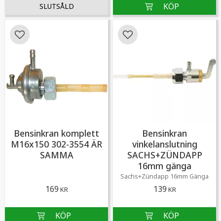
Lägg till i favoriter
Lägg till i favoriter
Bensinkran komplett
Bensinkran
M16x150 302-3554 ÄR
vinkelanslutning
SAMMA
SACHS+ZÜNDAPP
16mm gänga
Sachs+Zündapp 16mm Gänga
169
139
KR
KR