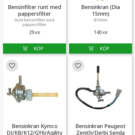
Bensinfilter runt med
Bensinkran (Dia
pappersfilter
15mm)
Runt bensinfilter med
Ø15mm
pappersfilter
29
140
KR
KR
Lägg till i favoriter
Lägg till i favoriter
Bensinkran Kymco
Bensinkran Peugeot
DJ/KB/K12/GY6/Agility
Zenith/Derbi Senda