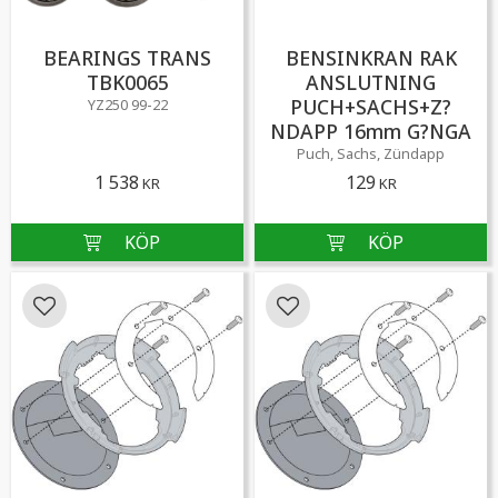
BEARINGS TRANS
BENSINKRAN RAK
TBK0065
ANSLUTNING
PUCH+SACHS+Z?
YZ250 99-22
NDAPP 16mm G?NGA
Puch, Sachs, Zündapp
1 538
129
KR
KR
Lägg till i favoriter
Lägg till i favoriter