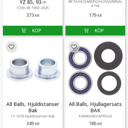
YZ 85, 93->
BETA/HUSABERG/HUSQVARNA/
KTM
YZ65-85 1993-2025
373
179
KR
KR
Lägg till i favoriter
Lägg till i favoriter
All Balls, Hjuldistanser
All Balls, Hjullagersats
Bak
BAK
11-1076 Hjuldistanser Bak
KAWASAKI/APRILIA
349
186
KR
KR