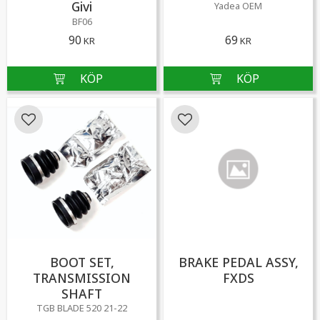
Givi
Yadea OEM
BF06
90
69
KR
KR
Lägg till i favoriter
Lägg till i favoriter
BOOT SET,
BRAKE PEDAL ASSY,
TRANSMISSION
FXDS
SHAFT
TGB BLADE 520 21-22