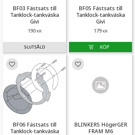
BF03 Fästsats till
BF05 Fästsats till
Tanklock-tankväska
Tanklock-tankväska
Givi
Givi
190
179
KR
KR
Lägg till i favoriter
Lägg till i favoriter
BF06 Fästsats till
BLINKERS HögerGER
Tanklock-tankväska
FRAM M6