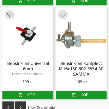
Lägg till i favoriter
Lägg till i favoriter
Bensinkran Universal
Bensinkran komplett
6mm
M16x150 302-3554 ÄR
SAMMA
Universal bensinkran
109
169
KR
KR
145–
192
av
582