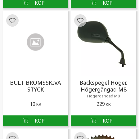
Lägg till i favoriter
Lägg till i favoriter
BULT BROMSSKIVA
Backspegel Höger,
STYCK
Högergängad M8
Högergängad M8
10
229
KR
KR