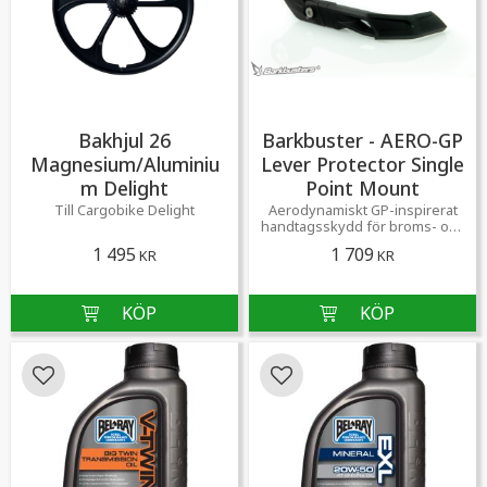
Bakhjul 26
Barkbuster - AERO-GP
Magnesium/Aluminiu
Lever Protector Single
m Delight
Point Mount
Till Cargobike Delight
Aerodynamiskt GP-inspirerat
handtagsskydd för broms- och
kopplingshandtag.
1 495
1 709
KR
KR
Lägg till i favoriter
Lägg till i favoriter