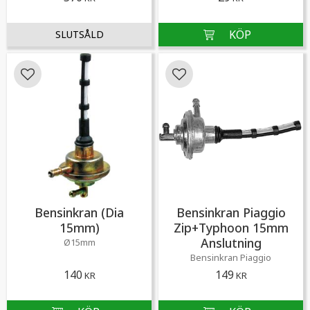
Lägg till i favoriter
Lägg till i favoriter
Bensinkran (Dia
Bensinkran Piaggio
15mm)
Zip+Typhoon 15mm
Anslutning
Ø15mm
Bensinkran Piaggio
140
149
KR
KR