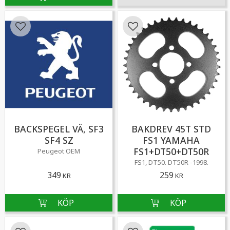
Lägg till i favoriter
Lägg till i favoriter
BACKSPEGEL VÄ, SF3
BAKDREV 45T STD
SF4 SZ
FS1 YAMAHA
FS1+DT50+DT50R
Peugeot OEM
​FS1, DT50. DT50R -1998.
349
259
KR
KR