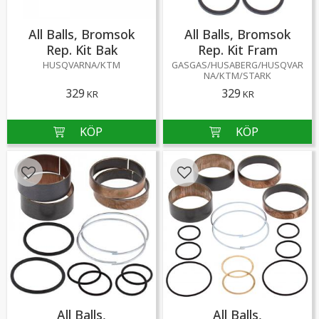
All Balls, Bromsok
All Balls, Bromsok
Rep. Kit Bak
Rep. Kit Fram
HUSQVARNA/KTM
GASGAS/HUSABERG/HUSQVAR
NA/KTM/STARK
329
329
KR
KR
Lägg till i favoriter
Lägg till i favoriter
All Balls,
All Balls,