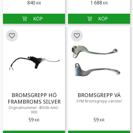
840
1 688
KR
KR
Lägg till i favoriter
Lägg till i favoriter
BROMSGREPP HÖ
BROMSGREPP VÄ
FRAMBROMS SILVER
SYM Bromsgrepp vänster
Orginalnummer: 45500-AAG-
000
59
59
KR
KR