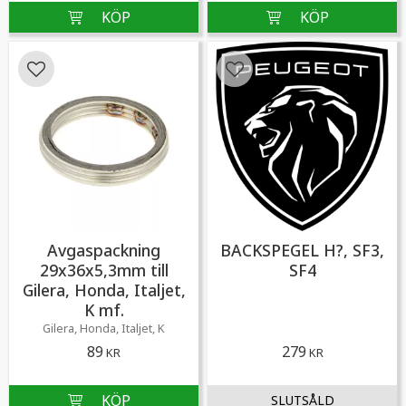
Lägg till i favoriter
Lägg till i favoriter
Avgaspackning
BACKSPEGEL H?, SF3,
29x36x5,3mm till
SF4
Gilera, Honda, Italjet,
K mf.
Gilera, Honda, Italjet, K
89
279
KR
KR