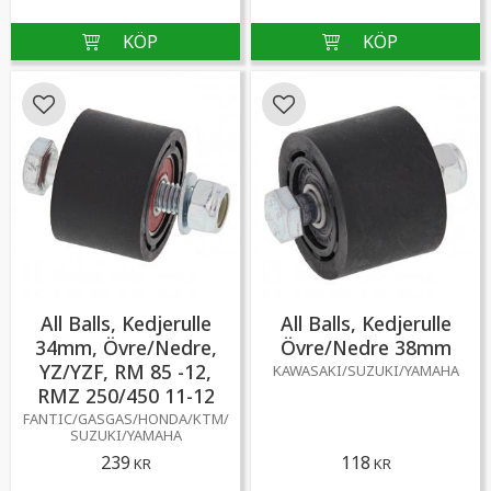
Lägg till i favoriter
Lägg till i favoriter
All Balls, Kedjerulle
All Balls, Kedjerulle
34mm, Övre/Nedre,
Övre/Nedre 38mm
YZ/YZF, RM 85 -12,
KAWASAKI/SUZUKI/YAMAHA
RMZ 250/450 11-12
FANTIC/GASGAS/HONDA/KTM/
SUZUKI/YAMAHA
239
118
KR
KR