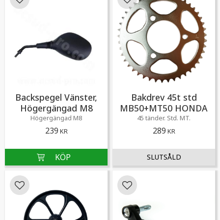
Lägg till i favoriter
Lägg till i favoriter
Backspegel Vänster,
Bakdrev 45t std
Högergängad M8
MB50+MT50 HONDA
Högergängad M8
45 tänder. Std. MT.
239
289
KR
KR
Lägg till i favoriter
Lägg till i favoriter