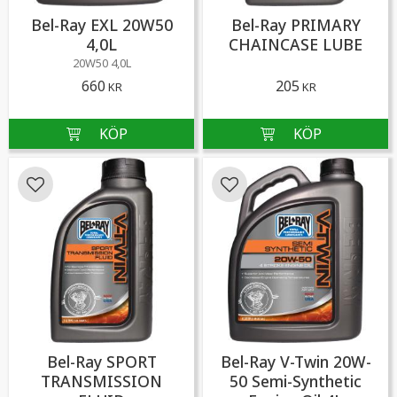
Bel-Ray EXL 20W50
Bel-Ray PRIMARY
4,0L
CHAINCASE LUBE
20W50 4,0L
660
205
KR
KR
Lägg till i favoriter
Lägg till i favoriter
Bel-Ray SPORT
Bel-Ray V-Twin 20W-
TRANSMISSION
50 Semi-Synthetic