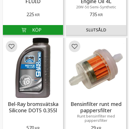
FLUID
Engine Oil 4L
20W-50 Semi-Synthetic
225
735
KR
KR
Lägg till i favoriter
Lägg till i favoriter
Bel-Ray bromsvätska
Bensinfilter runt med
Silicone DOT5 0.355l
pappersfilter
Runt bensinfilter med
pappersfilter
570
29
KR
KR