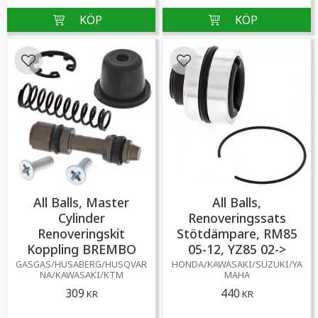
Lägg till i favoriter
Lägg till i favoriter
All Balls, Master
All Balls,
Cylinder
Renoveringssats
Renoveringskit
Stötdämpare, RM85
Koppling BREMBO
05-12, YZ85 02->
GASGAS/HUSABERG/HUSQVAR
HONDA/KAWASAKI/SUZUKI/YA
NA/KAWASAKI/KTM
MAHA
309
440
KR
KR